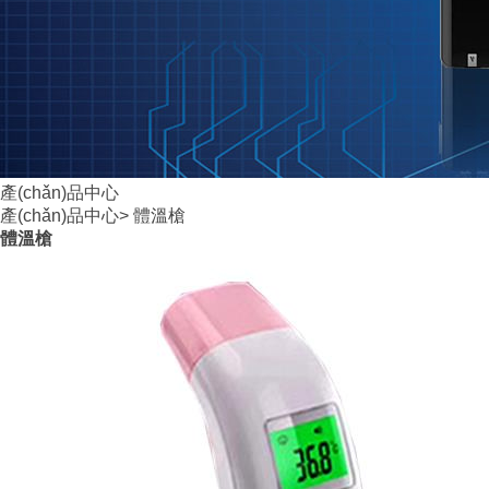
產(chǎn)品中心
產(chǎn)品中心
>
體溫槍
體溫槍