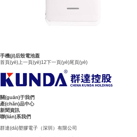
手機(jī)后殼電池蓋
首頁(yè)
上一頁(yè)
1
2
下一頁(yè)
尾頁(yè)
關(guān)于我們
產(chǎn)品中心
新聞資訊
聯(lián)系我們
群達(dá)塑膠電子（深圳）有限公司