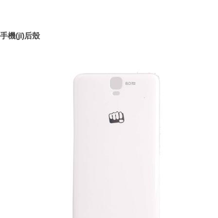
手機(jī)后殼