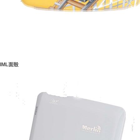
IML面殼