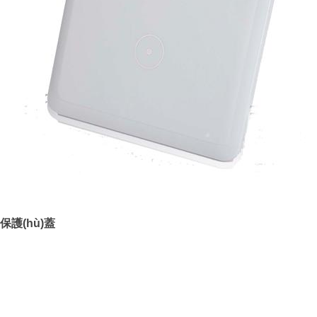
保護(hù)蓋