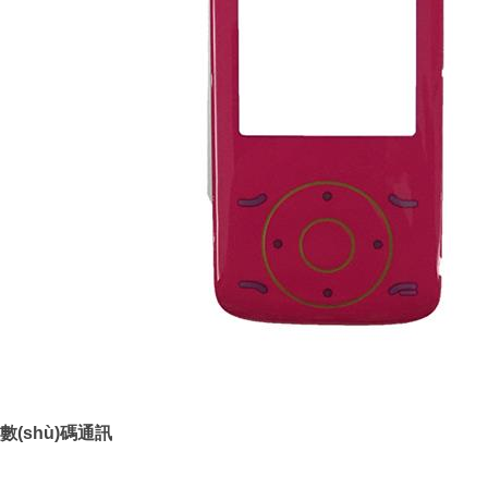
數(shù)碼通訊