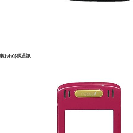
數(shù)碼通訊