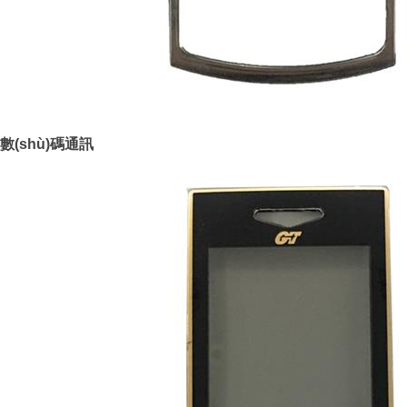
數(shù)碼通訊