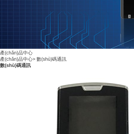
產(chǎn)品中心
產(chǎn)品中心
>
數(shù)碼通訊
數(shù)碼通訊