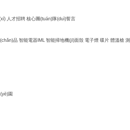
í)
人才招聘
核心團(tuán)隊(duì)誓言
(chǎn)品
智能電器IML
智能掃地機(jī)面殼
電子煙
碟片
體溫槍
測
yè)園