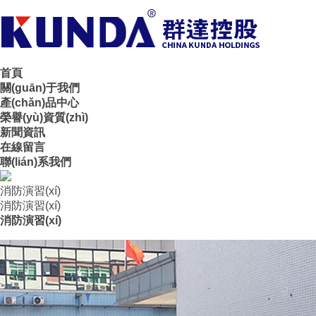
首頁
關(guān)于我們
產(chǎn)品中心
榮譽(yù)資質(zhì)
新聞資訊
在線留言
聯(lián)系我們
消防演習(xí)
消防演習(xí)
消防演習(xí)