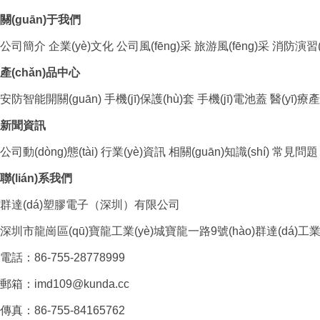
關(guān)于我們
公司簡介
企業(yè)文化
公司風(fēng)采
旅游風(fēng)采
消防演習(x
產(chǎn)品中心
安防智能開關(guān)
手機(jī)保護(hù)套
手機(jī)電池蓋
醫(yī)療產
新聞資訊
公司動(dòng)態(tài)
行業(yè)資訊
相關(guān)知識(shí)
常見問題
聯(lián)系我們
群達(dá)塑膠電子（深圳）有限公司
深圳市龍崗區(qū)寶龍工業(yè)城寶龍一路9號(hào)群達(dá)工業(
電話：86-755-28778999
郵箱：imd109@kunda.cc
傳真：86-755-84165762