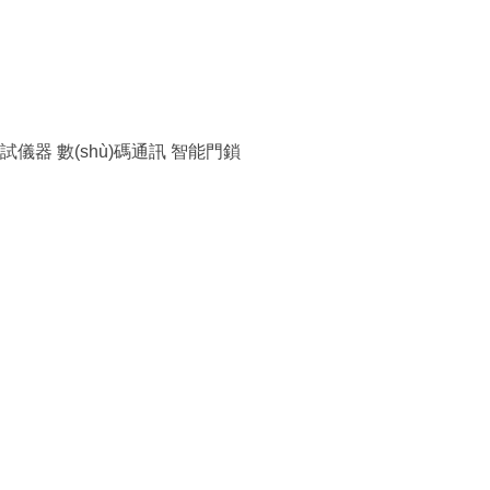
試儀器
數(shù)碼通訊
智能門鎖