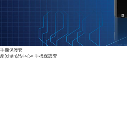
手機保護套
產(chǎn)品中心
>
手機保護套