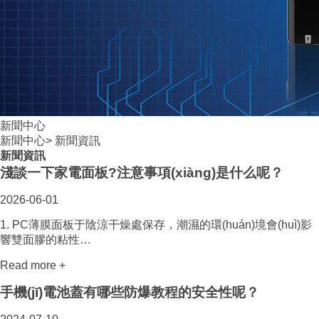
新聞中心
新聞中心
>
新聞資訊
新聞資訊
淺談一下家電面板?注意事項(xiàng)是什么呢？
2026-06-01
1. PC薄膜面板于陰涼干燥處保存，潮濕的環(huán)境會(huì)影
響雙面膠的粘性…
Read more +
手機(jī)電池蓋有哪些防爆教程的安全性呢？