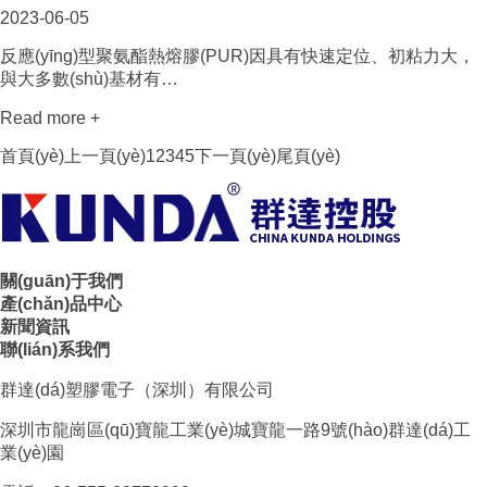
2023-06-05
反應(yīng)型聚氨酯熱熔膠(PUR)因具有快速定位、初粘力大，
與大多數(shù)基材有…
Read more +
首頁(yè)
上一頁(yè)
1
2
3
4
5
下一頁(yè)
尾頁(yè)
關(guān)于我們
產(chǎn)品中心
新聞資訊
聯(lián)系我們
群達(dá)塑膠電子（深圳）有限公司
深圳市龍崗區(qū)寶龍工業(yè)城寶龍一路9號(hào)群達(dá)工
業(yè)園