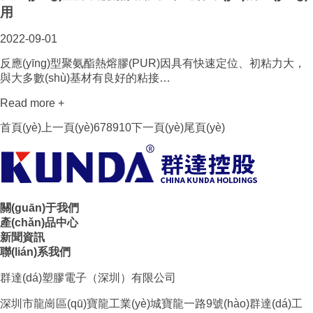
用
2022-09-01
反應(yīng)型聚氨酯熱熔膠(PUR)因具有快速定位、初粘力大，
與大多數(shù)基材有良好的粘接…
Read more +
首頁(yè)
上一頁(yè)
6
7
8
9
10
下一頁(yè)
尾頁(yè)
關(guān)于我們
產(chǎn)品中心
新聞資訊
聯(lián)系我們
群達(dá)塑膠電子（深圳）有限公司
深圳市龍崗區(qū)寶龍工業(yè)城寶龍一路9號(hào)群達(dá)工