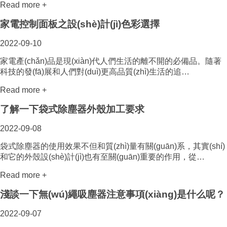
Read more +
家電控制面板之設(shè)計(jì)色彩選擇
2022-09-10
家電產(chǎn)品是現(xiàn)代人們生活的離不開的必備品。隨著
科技的發(fā)展和人們對(duì)更高品質(zhì)生活的追…
Read more +
了解一下袋式除塵器外殼加工要求
2022-09-08
袋式除塵器的使用效果不但和質(zhì)量有關(guān)系，其實(shí)
和它的外殼設(shè)計(jì)也有至關(guān)重要的作用，從…
Read more +
淺談一下無(wú)繩吸塵器注意事項(xiàng)是什么呢？
2022-09-07