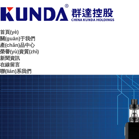
首頁(yè)
關(guān)于我們
產(chǎn)品中心
榮譽(yù)資質(zhì)
新聞資訊
在線留言
聯(lián)系我們