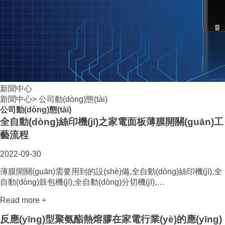
新聞中心
新聞中心
>
公司動(dòng)態(tài)
公司動(dòng)態(tài)
全自動(dòng)絲印機(jī)之家電面板薄膜開關(guān)工
藝流程
2022-09-30
薄膜開關(guān)需要用到的設(shè)備,全自動(dòng)絲印機(jī),全
自動(dòng)鼓包機(jī),全自動(dòng)分切機(jī),…
Read more +
反應(yīng)型聚氨酯熱熔膠在家電行業(yè)的應(yīng)