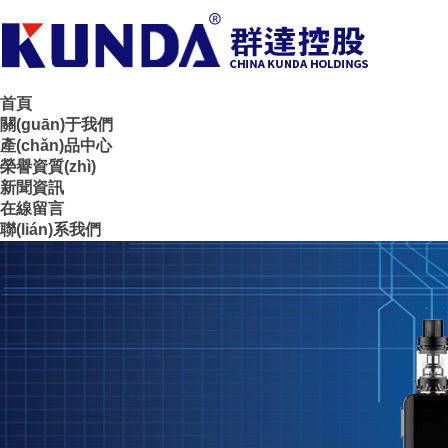
首頁
關(guān)于我們
產(chǎn)品中心
榮譽資質(zhì)
新聞資訊
在線留言
聯(lián)系我們