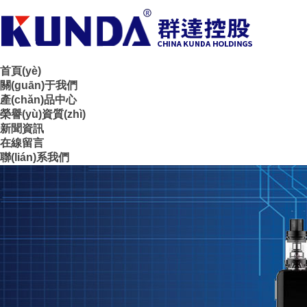
首頁(yè)
關(guān)于我們
產(chǎn)品中心
榮譽(yù)資質(zhì)
新聞資訊
在線留言
聯(lián)系我們